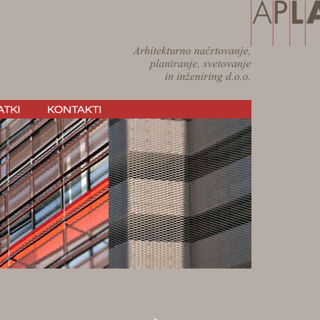
ルイヴィトン財
ヴィトン 財布 
イヴィトン 財布
り
ルイヴィトン
布 新作 2014
ル
ン 長財布 エピ
長財布 激安
ル
トン キーケース
コピー バッグ
バッグ ダミエ
バッグ 新作
ヴ
メンズ 財布
ヴィ
ィトン 財布 ダ
人気
ヴィトン 
ヴィトン 財布 
財布 新作 2014
エピ
ヴィトン 