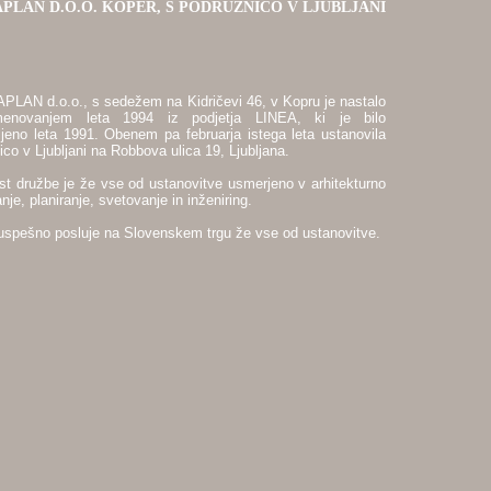
PLAN D.O.O. KOPER, S PODRUŽNICO V LJUBLJANI
長財布 黒
ヴィト
安 バッグ
ヴィト
レット
ルイヴィ
ーケース
ルイヴ
ン キーケース 
APLAN d.o.o., s sedežem na Kidričevi 46, v Kopru je nastalo
キーケース
ルイ
menovanjem leta 1994 iz podjetja LINEA, ki je bilo
イヴィトン トー
ljeno leta 1991. Obenem pa februarja istega leta ustanovila
グ
ルイヴィトン
co v Ljubljani na Robbova ulica 19, Ljubljana.
ン バッグ メン
st družbe je že vse od ustanovitve usmerjeno v arhitekturno
バッグ 人気
ル
nje, planiranje, svetovanje in inženiring.
ルイヴィトン ポ
メンズ 財布
ル
uspešno posluje na Slovenskem trgu že vse od ustanovitve.
バッグ
ルイヴィ