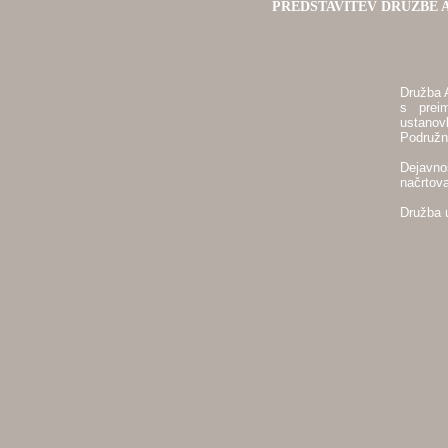
PREDSTAVITEV DRUŽBE A
Družba 
s prei
ustanov
Podružni
Dejavno
načrtova
Družba 